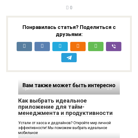
перспективы
мобильного
0
развития
приложения для
мобильного
удержания
приложения для
пользователей
изучения языков с
Понравилась статья? Поделиться с
культурной
друзьями:
интеграцией
Вам также может быть интересно
Приложения
0
Как выбрать идеальное
приложение для тайм-
менеджмента и продуктивности
Устали от хаоса и дедлайнов? Откройте мир личной
эффективности! Мы поможем выбрать идеальное
мобильное