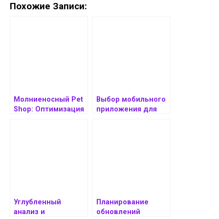
Похожие Записи:
Молниеносный Pet
Выбор мобильного
Shop: Оптимизация
приложения для
производительност
фрилансера-
и мобильного
дизайнера
приложения для
интерьера
интернет-магазина
(продолжение)
товаров для
животных
Углубленный
Планирование
анализ и
обновлений