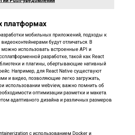
гии Push-уведомлений
х платформах
 разработки мобильных приложений, подходы к
 видеоконтейнерами будут отличаться. В
), можно использовать встроенные API и
ссплатформенной разработке, такой как React
ы библиотеки и плагины, обертывающие нативный
йс. Например, для React Native существуют
ми и видео, позволяющие легко загружать,
ри использовании webview, важно помнить об
еобходимости оптимизации разметки и макета.
етом адаптивного дизайна и различных размеров
ntainerization с использованием Docker и