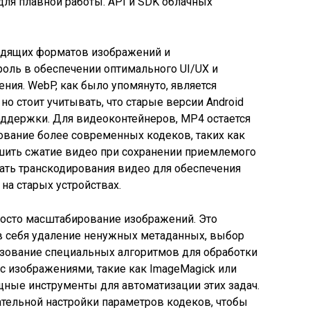
для плавной работы. API и SDK облачных
одящих форматов изображений и
оль в обеспечении оптимального UI/UX и
ия. WebP, как было упомянуто, является
о стоит учитывать, что старые версии Android
оддержки. Для видеоконтейнеров, MP4 остается
ование более современных кодеков, таких как
чшить сжатие видео при сохранении приемлемого
вать транскодирования видео для обеспечения
 на старых устройствах.
росто масштабирование изображений. Это
 себя удаление ненужных метаданных, выбор
ьзование специальных алгоритмов для обработки
с изображениями, такие как ImageMagick или
ощные инструменты для автоматизации этих задач.
ательной настройки параметров кодеков, чтобы