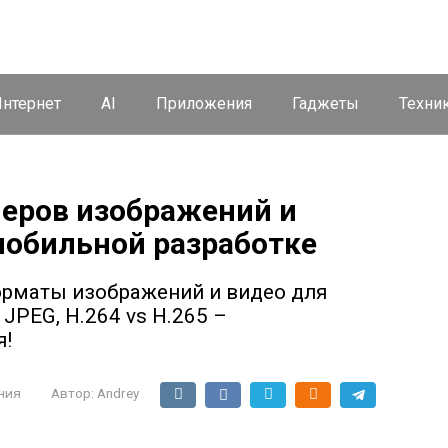
нтернет
AI
Приложения
Гаджеты
Техни
еров изображений и
мобильной разработке
орматы изображений и видео для
JPEG, H.264 vs H.265 –
я!
ния
Автор:
Andrey