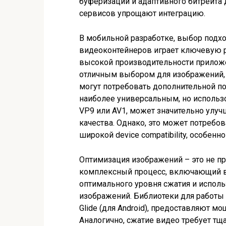
буферизации и адаптивного битрейта 
сервисов упрощают интеграцию.
В мобильной разработке, выбор подх
видеоконтейнеров играет ключевую р
высокой производительности приложен
отличным выбором для изображений, н
могут потребовать дополнительной п
наиболее универсальным, но использ
VP9 или AV1, может значительно улу
качества. Однако, это может потребо
широкой device compatibility, особенно
Оптимизация изображений – это не п
комплексный процесс, включающий в
оптимального уровня сжатия и испол
изображений. Библиотеки для работы 
Glide (для Android), предоставляют м
Аналогично, сжатие видео требует тщ