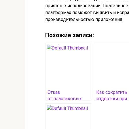
приятен в использовании. Тщательное
платформах поможет выявить и исправ
производительностью приложения.
Похожие записи:
Отказ
Как сократить
от пластиковых
издержки при
контейнеров
разработке
и другие способы
мобильного
снизить
приложения:
воздействие
стратегии