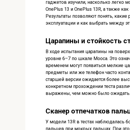
гаджетов изучили, насколько легко 
OnePlus 13 и OnePlus 13R, а также ка
Результаты позволяют понять, какие
эксплуатации и как выбрать между э
Царапины и стойкость с
В ходе испытания царапины на поверх
уровне 6–7 по шкале Мооса. Это озна
временем могут появиться мелкие ца
предметы или же телефон часто конта
старшей версии ожидается более высо
конкретном прохождении теста разли
выражены, чем можно было ожидать
Сканер отпечатков паль
У модели 13R в тестах наблюдалась б
пальцев при мокрых пальцах. При это