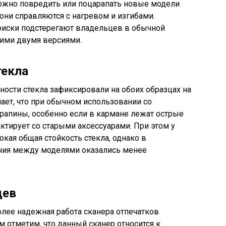
можно повредить или поцарапать новые модели
к они справляются с нагревом и изгибами.
 риски подстерегают владельцев в обычной
тими двумя версиями.
текла
ности стекла зафиксировали на обоих образцах на
чает, что при обычном использовании со
рапины, особенно если в кармане лежат острые
ктирует со старыми аксессуарами. При этом у
кая общая стойкость стекла, однако в
чия между моделями оказались менее
.
цев
олее надежная работа сканера отпечатков
м отметим, что данный сканер относится к