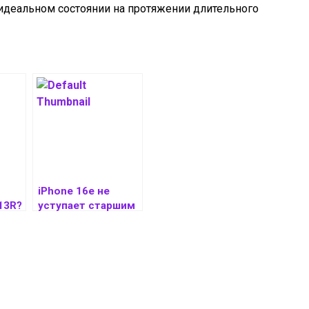
 идеальном состоянии на протяжении длительного
iPhone 16e не
13R?
уступает старшим
моделям по
мощности, но он
слабее в графике