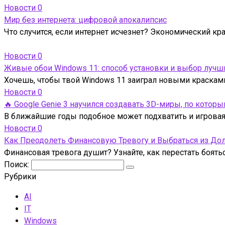
Новости
0
Мир без интернета: цифровой апокалипсис
Что случится, если интернет исчезнет? Экономический кр
Новости
0
Живые обои Windows 11: способ установки и выбор лучш
Хочешь, чтобы твой Windows 11 заиграл новыми краска
Новости
0
🔥 Google Genie 3 научился создавать 3D-миры, по кото
В ближайшие годы подобное может подхватить и игровая 
Новости
0
Как Преодолеть Финансовую Тревогу и Выбраться из До
Финансовая тревога душит? Узнайте, как перестать боять
Поиск:
Рубрики
AI
IT
Windows