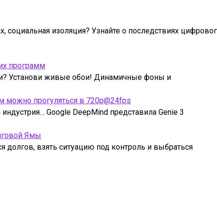
ах, социальная изоляция? Узнайте о последствиях цифрово
их программ
ми? Установи живые обои! Динамичные фоны и
рым можно прогуляться в 720p@24fps
индустрия… Google DeepMind представила Genie 3
лговой Ямы
ся долгов, взять ситуацию под контроль и выбраться