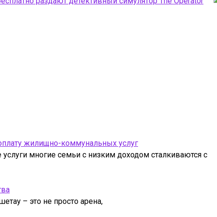
бесплатно раздают детективный симулятор The Operator
 оплату жилищно-коммунальных услуг
услуги многие семьи с низким доходом сталкиваются с
тва
етау – это не просто арена,