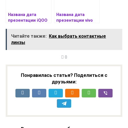
Названа дата
Названа дата
презентации iQOO
презентации vivo
Z10R с фронталкой
V60
на 32 Мп и OIS
Читайте также:
Как выбрать контактные
линзы
0
Понравилась статья? Поделиться с
друзьями: