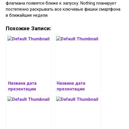
флагмана появятся ближе к запуску. Nothing планирует
постепенно раскрывать все ключевые фишки смартфона
в ближайшие недели.
Похожие Записи:
Названа дата
Названа дата
презентации
презентации
долгожданной
компактного
серии Infinix Note 50
флагмана OnePlus
13T