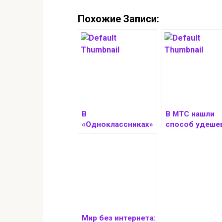
Похожие Записи:
В
В МТС нашли
«Одноклассниках»
способ удеше
запустили проект
переход на 5G
по финансовой
грамотности для
пожилых
Мир без интернета: