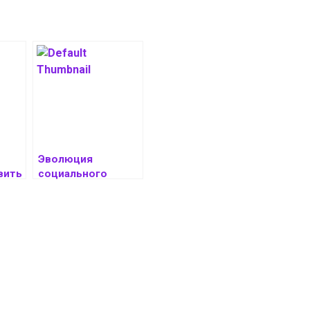
Эволюция
вить
социального
взаимодействия в
цифровой среде:
Азартные игры и
их роль