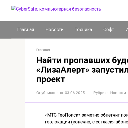
Перейти
к
контенту
Главная
Новости
Техника
Софт
И
Главная
Найти пропавших буд
«ЛизаАлерт» запусти
проект
Опубликовано:
03.06.2025
Рубрика:
Новости
«МТС.ГеоПоиск» заметно облегчит по
геолокации (конечно, с согласия абоне