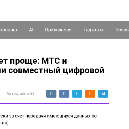
нтернет
AI
Приложения
Гаджеты
Техни
ет проще: МТС и
ли совместный цифровой
Автор:
admin83
иски за счет передачи имеющихся данных по
нта).