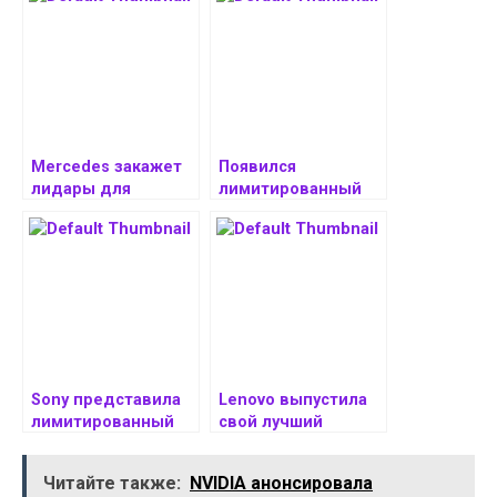
Mercedes закажет
Появился
лидары для
лимитированный
автомобилей у
товар Nvidia,
китайских
доступный для
производителей
всех
Sony представила
Lenovo выпустила
лимитированный
свой лучший
DualSense по The
игровой ноутбук
Last of Us
Legion 9i с Core
Читайте также:
NVIDIA анонсировала
Ultra 9 275HX и RTX