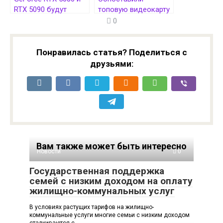
RTX 5090 будут
топовую видеокарту
выпущены
прошлой эпохи
0
ограниченно в
GeForce RTX 4090 с
момент старта
современной RTX
продаж
5080 в 2K и 4K
Понравилась статья? Поделиться с
друзьями:
Вам также может быть интересно
Новости
0
Государственная поддержка
семей с низким доходом на оплату
жилищно-коммунальных услуг
В условиях растущих тарифов на жилищно-
коммунальные услуги многие семьи с низким доходом
сталкиваются с