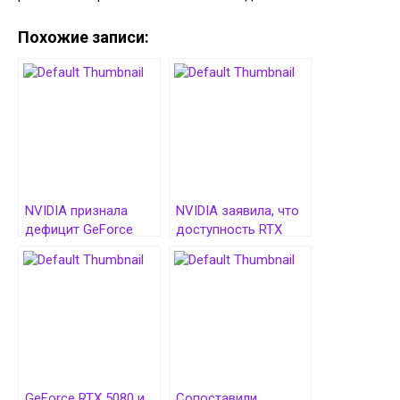
Похожие записи:
NVIDIA признала
NVIDIA заявила, что
дефицит GeForce
доступность RTX
RTX 5090/5080 на
5000 в два раза
старте продаж
лучше, чем RTX 4000
на старте продаж
GeForce RTX 5080 и
Сопоставили