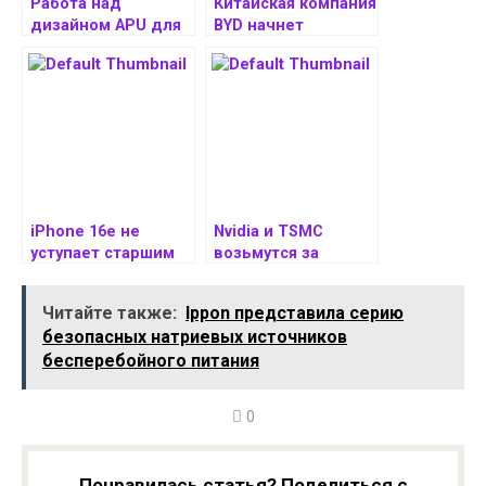
Работа над
Китайская компания
дизайном APU для
BYD начнет
PlayStation 6
тестирование
завершена: выпуск
твердотельных
консоли
аккумуляторов
намечается на 2027
в 2027 году
год
iPhone 16e не
Nvidia и TSMC
уступает старшим
возьмутся за
моделям по
разработку
мощности, но он
кремниевой
Читайте также:
Ippon представила серию
слабее в графике
фотониики
безопасных натриевых источников
бесперебойного питания
0
Понравилась статья? Поделиться с