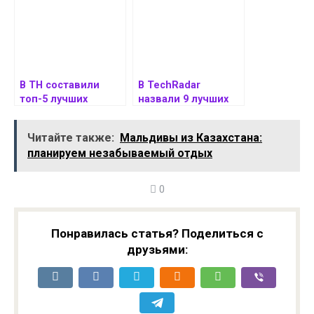
В TH составили
В TechRadar
топ-5 лучших
назвали 9 лучших
народных игровых
смартфонов на
процессоров на
февраль 2025 года
Читайте также:
Мальдивы из Казахстана:
лето 2025
планируем незабываемый отдых
0
Понравилась статья? Поделиться с
друзьями: