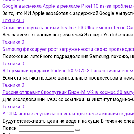
Google высмеяла Apple в рекламе Pixel 10 из-за проблем
За то, что ИИ Apple заработал с задержкой Google выпус
Техника
0
Стоит ли покупать новый Realme P3 Ultra вместо Tecno Ca
Всё зависит от ваших потребностей Эксперт YouTube-кана
Техника
0
Samsung фиксирует рост загруженности своих производс
Положение литейного подразделения Samsung, похоже, на
Техника
0
В Германии продажи Radeon RX 9070 XT аналогичны всем
Если статистика продаж центральных процессоров в нем
Техника
0
Россия отправит биоспутник Бион-М №2 в космос 20 авгу
Для исследований ТАСС со ссылкой на Институт медико-б
Техника
0
У США новые спутники-шпионы для отслеживания подвижн
Будут отслеживать цели на воде и на суше В течение сл
Поиск: