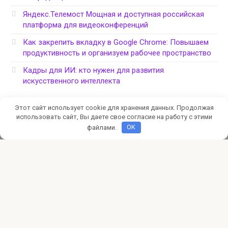
Яндекс.Телемост Мощная и доступная российская
платформа для видеоконференций
Как закрепить вкладку в Google Chrome: Повышаем
продуктивность и организуем рабочее пространство
Кадры для ИИ: кто нужен для развития
искусственного интеллекта
Этот сайт использует cookie для хранения данных. Продолжая
использовать сайт, Вы даете свое согласие на работу с этими
файлами.
OK
Политика конфиденциальности
© 2026 CyberSafe: компьютерная безопасность
Администрация сайта не несет ответственности за
работоспособность ресурсов, на которые размещены
гиперссылки, и за содержание рекламных объявлений.
Администрация сайта может не разделять мнения