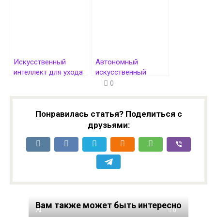
перспективы
бизнеса и
увеличение прибыли
Искусственный
Автономный
интеллект для ухода
искусственный
за комнатными
интеллект:
0
растениями:
Преимущества,
Руководство по
вызовы и будущее
использованию GPT-
образования
Понравилась статья? Поделиться с
чата
друзьями:
Вам также может быть интересно
AI
0