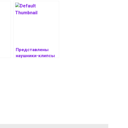
Представлены
наушники-клипсы
Lenovo EA400 с
удобной посадкой
и автономностью
до 24 часов