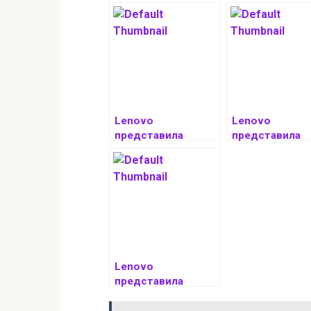
Lenovo
Lenovo
представила
представила
обновлённые
концепты
ноутбуки серий
ноутбуков с
Yoga Pro и
солнечной
ThinkPad
панелью и
дисплеем на
шарнирах
Lenovo
представила
карманный роутер
c Wi-Fi 6 Legion