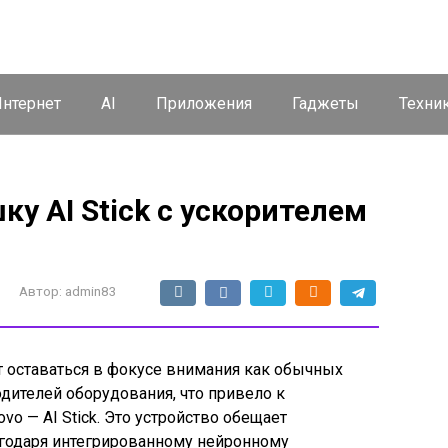
нтернет
AI
Приложения
Гаджеты
Техни
ку AI Stick с ускорителем
Автор:
admin83
 оставаться в фокусе внимания как обычных
одителей оборудования, что привело к
vo — AI Stick. Это устройство обещает
агодаря интегрированному нейронному