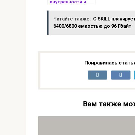
внутренности и
производительнос
ть мини-ПК на
Читайте также:
G.SKILL планиру
основе AMD Ryzen
6400/6800 емкостью до 96 Гбайт
AI MAX+ 395
Понравилась стать
Вам также мо