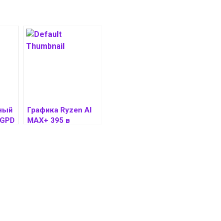
ный
Графика Ryzen AI
 GPD
MAX+ 395 в
прототипе
консоли GPD
 395
набирает в три
раза больше
баллов, чем Ryzen
AI 9 HX 370