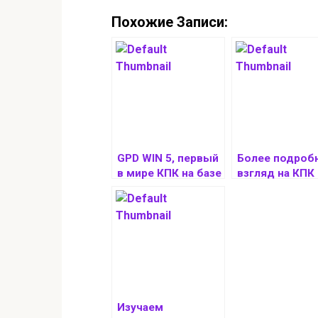
Похожие Записи:
GPD WIN 5, первый
Более подроб
в мире КПК на базе
взгляд на КПК
Ryzen AI MAX+ 395,
WIN 5 с
дебютирует 1
процессором
августа
Ryzen AI MAX+
Изучаем