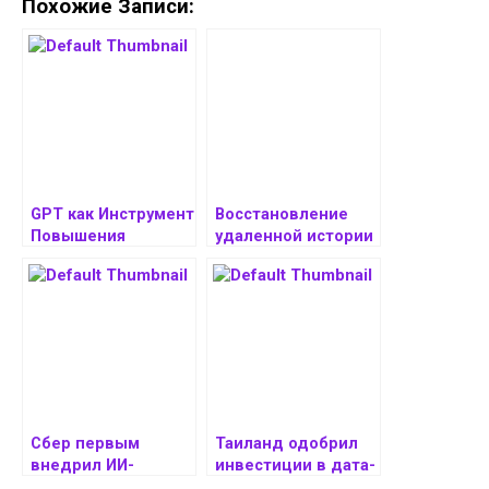
Похожие Записи:
GPT как Инструмент
Восстановление
Повышения
удаленной истории
Продуктивности в
Chrome: методы и
Удаленной Работе
превентивные
меры
Сбер первым
Таиланд одобрил
внедрил ИИ-
инвестиции в дата-
ассистентов
центры и облачные