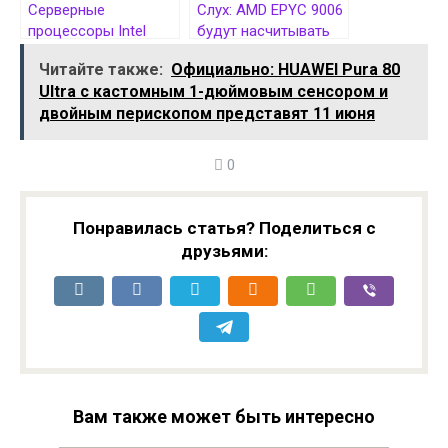
Серверные
Слух: AMD EPYC 9006
процессоры Intel
будут насчитывать
Xeon Diamond Rapids
до 96 ядер Zen 6 и
Читайте также:
Официально: HUAWEI Pura 80
получат до 192 P-
256 ядер Zen 6c
Ultra с кастомным 1-дюймовым сенсором и
ядер и TDP 500 Вт
двойным перископом представят 11 июня
0
Понравилась статья? Поделиться с
друзьями:
Вам также может быть интересно