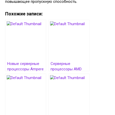
повышающее пропускную способность.
Похожие записи:
Новые серверные
Серверные
процессоры Ampere
процессоры AMD
AmpereOne M
EPYC Venice будут
насчитывают до 192
вмещать до 256
ядер
физических ядер