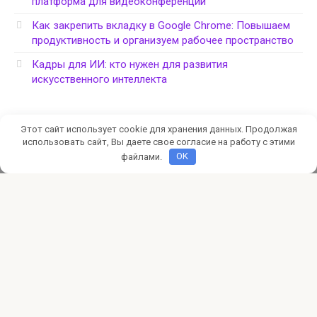
платформа для видеоконференций
Как закрепить вкладку в Google Chrome: Повышаем
продуктивность и организуем рабочее пространство
Кадры для ИИ: кто нужен для развития
искусственного интеллекта
Этот сайт использует cookie для хранения данных. Продолжая
использовать сайт, Вы даете свое согласие на работу с этими
файлами.
OK
Политика конфиденциальности
© 2026 CyberSafe: компьютерная безопасность
Администрация сайта не несет ответственности за
работоспособность ресурсов, на которые размещены
гиперссылки, и за содержание рекламных объявлений.
Администрация сайта может не разделять мнения
авторов статей, размещённых на сайте agencypark.ru.