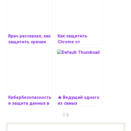
Врач рассказал, как
Как защитить
защитить зрение
Chrome от
в цифровую эпоху
несанкционированн
ого доступа
Кибербезопасность
🔥 Ведущий одного
и защита данных в
из самых
программах для
популярных
0
компьютеров
подкастов о
кибербезопасности
оказался