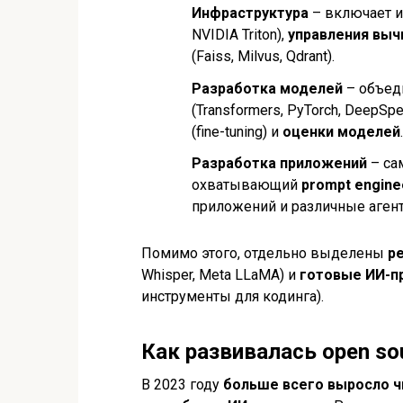
Инфраструктура
– включает 
NVIDIA Triton),
управления выч
(Faiss, Milvus, Qdrant).
Разработка моделей
– объед
(Transformers, PyTorch, DeepS
(fine-tuning) и
оценки моделей
.
Разработка приложений
– са
охватывающий
prompt engine
приложений и различные аген
Помимо этого, отдельно выделены
р
Whisper, Meta LLaMA) и
готовые ИИ-п
инструменты для кодинга).
Как развивалась open s
В 2023 году
больше всего выросло ч