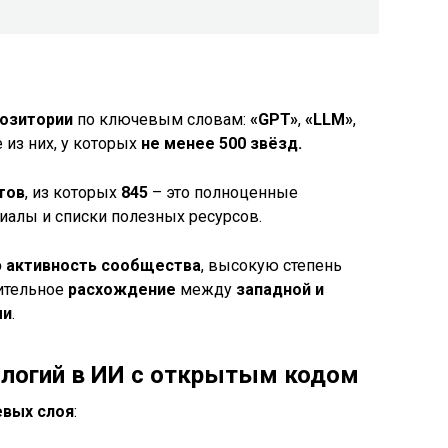
позитории
по ключевым словам:
«GPT»
,
«LLM»
,
 из них, у которых
не менее 500 звёзд.
тов
, из которых
845
– это полноценные
алы и списки полезных ресурсов.
 активность сообщества
, высокую степень
ительное
расхождение
между
западной и
ми
.
ологий в ИИ с открытым кодом
евых слоя
: