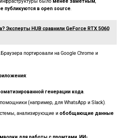
е инфраструктуры было
менее заметным
,
не публикуются в open source
.
а? Эксперты HUB сравнили GeForce RTX 5060
Браузера портировали на Google Chrome и
приложения
:
томатизированной генерации кода
.
помощники (например, для WhatsApp и Slack).
стемы, анализирующие и
обобщающие данные
мворки для работы с промтами
,
ИИ-