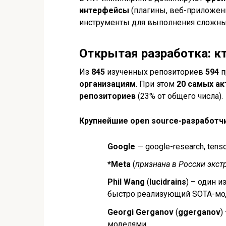
интерфейсы
(плагины, веб-приложен
инструменты для выполнения сложны
Открытая разработка: к
Из
845
изученных репозиториев
594
п
организациям
. При этом
20
самых ак
репозиториев
(23% от общего числа).
Крупнейшие open source-разработчи
Google
— google-research, tenso
*Meta
(
признана в России экст
Phil Wang
(
lucidrains
) – один 
быстро реализующий SOTA-мо
Georgi Gerganov
(
ggerganov
)
моделями.