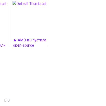
🔥 AMD выпустила
или
open-source
e
драйвер для
виртуализации GPU
на Linux
0