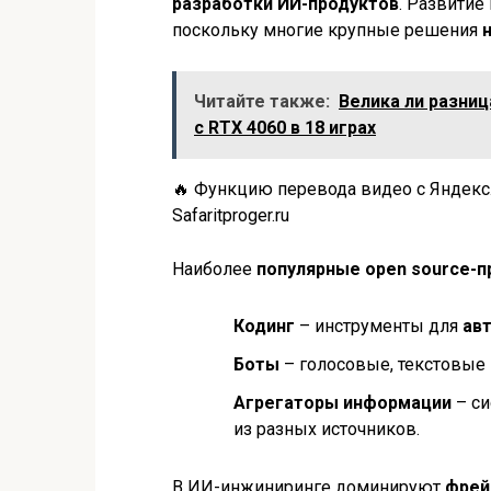
разработки ИИ-продуктов
. Развити
поскольку многие крупные решения
Читайте также:
Велика ли разниц
с RTX 4060 в 18 играх
🔥 Функцию перевода видео с Яндекс.
Safaritproger.ru
Наиболее
популярные open source-
Кодинг
– инструменты для
ав
Боты
– голосовые, текстовые 
Агрегаторы информации
– си
из разных источников.
В ИИ-инжиниринге доминируют
фрей