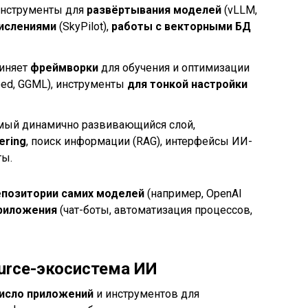
инструменты для
развёртывания моделей
(vLLM,
ислениями
(SkyPilot),
работы с векторными БД
иняет
фреймворки
для обучения и оптимизации
peed, GGML), инструменты
для тонкой настройки
мый динамично развивающийся слой,
ering
, поиск информации (RAG), интерфейсы ИИ-
ты.
епозитории самих моделей
(например, OpenAI
риложения
(чат-боты, автоматизация процессов,
ource-экосистема ИИ
исло приложений
и инструментов для