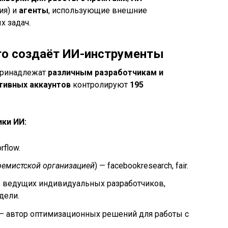
ия) и
агенты
, использующие внешние
х задач.
то создаёт ИИ-инструменты
ринадлежат
различным разработчикам и
тивных аккаунтов
контролируют
195
ки ИИ:
rflow.
ремистской организацией
) — facebookresearch, fair.
из ведущих индивидуальных разработчиков,
дели.
 – автор оптимизационных решений для работы с