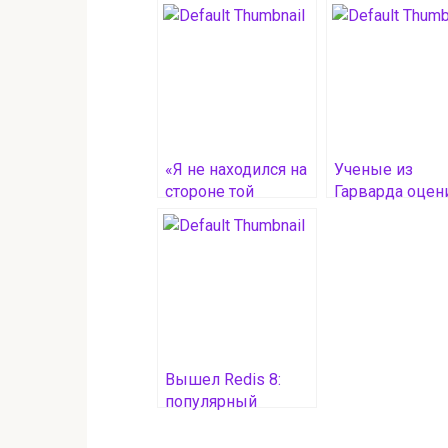
«Я не находился на
Ученые из
стороне той
Гарварда оцен
истории»:
все open-sourc
руководитель
проекты в $8,8
OpenAI сожалел об
трлн
отказе от open
source
Вышел Redis 8:
популярный
инструмент для
кэширования