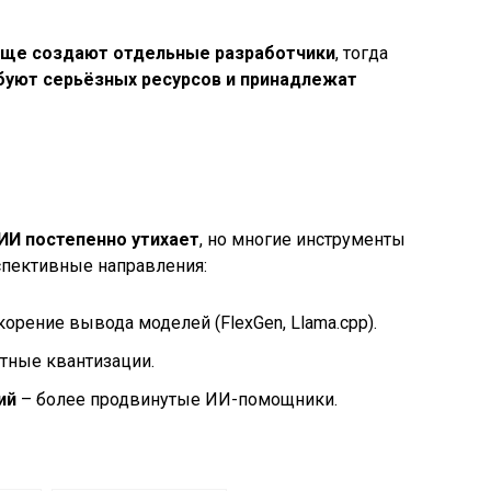
аще создают отдельные разработчики
, тогда
буют серьёзных ресурсов и принадлежат
ИИ постепенно утихает
, но многие инструменты
спективные направления:
корение вывода моделей (FlexGen, Llama.cpp).
тные квантизации.
ий
– более продвинутые ИИ-помощники.