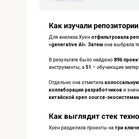
Как изучали репозитории
Для анализа Хуен
отфильтровала ре
«generative AI»
.
Затем
она выбрала те
В результате было найдено
896 проек
инструменты, а
51
– обучающие матери
Отдельно она отметила
колоссальную
коллаборации разработчиков
и знач
китайской open source-экосистема
Как выглядит стек техн
Хуен разделила проекты на
три ключ