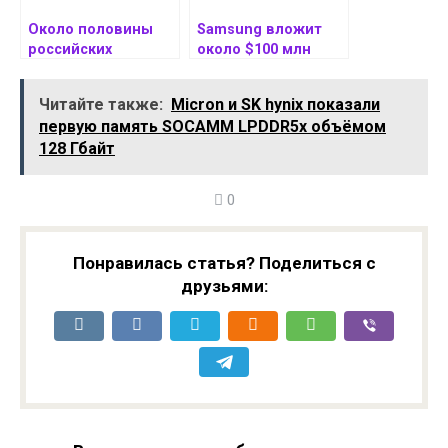
Около половины
Samsung вложит
российских
около $100 млн
приложений
в американскую
содержат
медицинскую
Читайте также:
Micron и SK hynix показали
уязвимости
компанию Exo
первую память SOCAMM LPDDR5x объёмом
128 Гбайт
0
Понравилась статья? Поделиться с
друзьями: