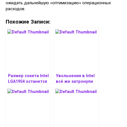
ожидать дальнейшую «оптимизацию» операционных
расходов.
Похожие Записи:
Размер сокета Intel
Увольнения в Intel
LGA1954 останется
всё же затронули
таким же, как у
большое
LGA1851
количество
техников и
инженеров