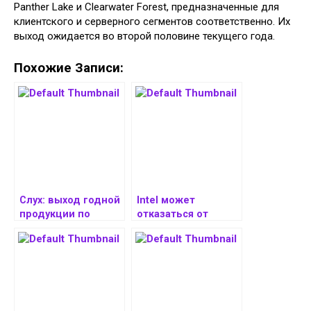
Panther Lake и Clearwater Forest, предназначенные для
клиентского и серверного сегментов соответственно. Их
выход ожидается во второй половине текущего года.
Похожие Записи:
Слух: выход годной
Intel может
продукции по
отказаться от
техпроцессу Intel
производства
18A не превышает
партнёрских
30%
микросхем по
техпроцессу 18A