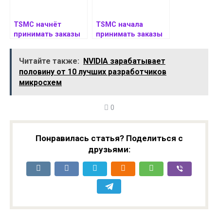
TSMC начнёт
TSMC начала
принимать заказы
принимать заказы
на 2-нм техпроцесс
на 2-нм чипы по
в начале апреля
$30 000 за пластину
Читайте также:
NVIDIA зарабатывает
половину от 10 лучших разработчиков
микросхем
0
Понравилась статья? Поделиться с
друзьями: