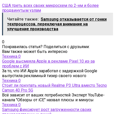
США треть всех своих микросхем по 2-нм и более
продвинутым узлам
Читайте также:
Samsung отказывается от гонки
техпроцессов, переключая внимание на
улучшение производства
0
Понравилась статья? Поделиться с друзьями:
Вам также может быть интересно
Техника
0
Google высмеяла Apple в рекламе Pixel 10 из-за
проблем с ИИ
За то, что ИИ Apple заработал с задержкой Google
выпустила рекламный тизер своего нового
Техника
0
Стоит ли покупать новый Realme P3 Ultra вместо Tecno
Camon 40 Pro 5G
Всё зависит от ваших потребностей Эксперт YouTube-
канала "Обзоры от iCE" назвал плюсы и минусы
Техника
0
Samsung фиксирует рост загруженности своих