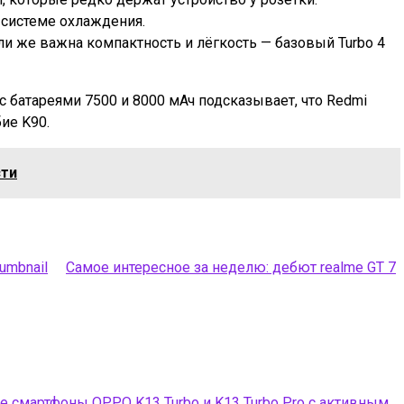
системе охлаждения.
ли же важна компактность и лёгкость — базовый Turbo 4
 батареями 7500 и 8000 мАч подсказывает, что Redmi
ие K90.
сти
Самое интересное за неделю: дебют realme GT 7
 смартфоны OPPO K13 Turbo и K13 Turbo Pro с активным