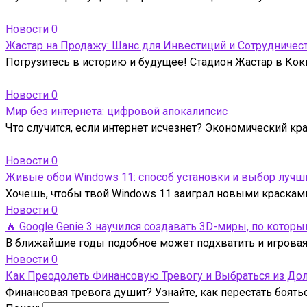
Новости
0
Жастар на Продажу: Шанс для Инвестиций и Сотрудничес
Погрузитесь в историю и будущее! Стадион Жастар в Кокш
Новости
0
Мир без интернета: цифровой апокалипсис
Что случится, если интернет исчезнет? Экономический кр
Новости
0
Живые обои Windows 11: способ установки и выбор лучш
Хочешь, чтобы твой Windows 11 заиграл новыми краска
Новости
0
🔥 Google Genie 3 научился создавать 3D-миры, по кото
В ближайшие годы подобное может подхватить и игровая 
Новости
0
Как Преодолеть Финансовую Тревогу и Выбраться из До
Финансовая тревога душит? Узнайте, как перестать боять