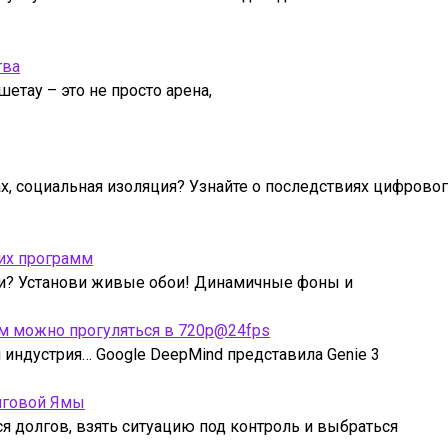
тва
етау – это не просто арена,
ах, социальная изоляция? Узнайте о последствиях цифрово
их программ
ми? Установи живые обои! Динамичные фоны и
рым можно прогуляться в 720p@24fps
индустрия… Google DeepMind представила Genie 3
лговой Ямы
ся долгов, взять ситуацию под контроль и выбраться