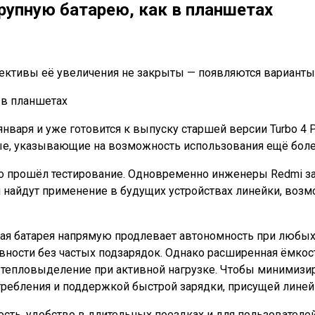
крупную батарею, как в планшетах
пективы её увеличения не закрыты — появляются варианты
января и уже готовится к выпуску старшей версии Turbo 4 P
ные, указывающие на возможность использования ещё бол
шно прошёл тестирование. Одновременно инженеры Redmi з
 найдут применение в будущих устройствах линейки, возм
ная батарея напрямую продлевает автономность при любых 
вности без частых подзарядок. Однако расширенная ёмкос
а тепловыделение при активной нагрузке. Чтобы минимизир
ебления и поддержкой быстрой зарядки, присущей линейк
ть, удобство в длительных поездках и для пользователей,