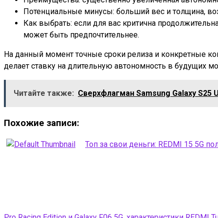
Потенциальные минусы: больший вес и толщина, в
Как выбрать: если для вас критична продолжительна
может быть предпочтительнее.
На данный момент точные сроки релиза и конкретные кон
делает ставку на длительную автономность в будущих мод
Читайте также:
Сверхфлагман Samsung Galaxy S25 U
Похожие записи:
Топ за свои деньги: REDMI 15 5G по
Pro Racing Edition и Galaxy F06 5G, характеристики REDMI Tu