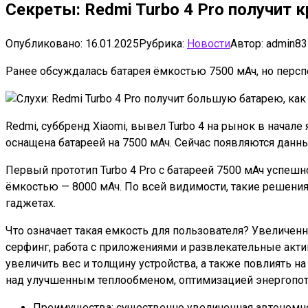
Секреты: Redmi Turbo 4 Pro получит 
Опубликовано:
16.01.2025
Рубрика:
Новости
Автор:
admin83
Ранее обсуждалась батарея ёмкостью 7500 мАч, но перс
Redmi, суббренд Xiaomi, вывел Turbo 4 на рынок в начале 
оснащена батареей на 7500 мАч. Сейчас появляются дан
Первый прототип Turbo 4 Pro с батареей 7500 мАч успе
ёмкостью — 8000 мАч. По всей видимости, такие решения
гаджетах.
Что означает такая емкость для пользователя? Увеличен
серфинг, работа с приложениями и развлекательные акти
увеличить вес и толщину устройства, а также повлиять н
над улучшенным теплообменом, оптимизацией энергопотр
Преимущества: существенно увеличенная автономнос