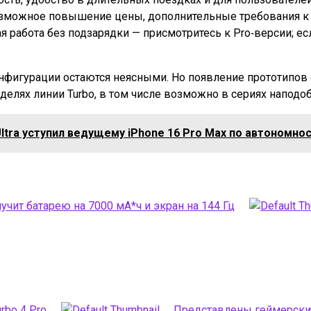
озможное повышение цены, дополнительные требования к 
я работа без подзарядки — присмотритесь к Pro‑версии; ес
фигурации остаются неясными. Но появление прототипов с
елях линии Turbo, в том числе возможно в сериях наподоб
ltra уступил ведущему iPhone 16 Pro Max по автономно
лучит батарею на 7000 мА*ч и экран на 144 Гц
rbo 4 Pro
Представлены геймерские