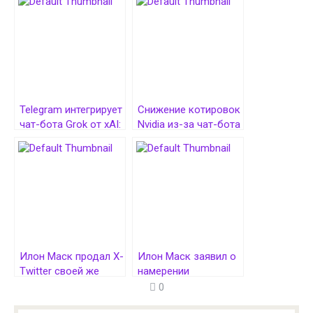
Telegram интегрирует
Снижение котировок
чат-бота Grok от xAI:
Nvidia из-за чат-бота
партнерство Павла
DeepSeek
Дурова и Илона
продолжилось
Маска на $300 млн
вплоть до $600 млн
Илон Маск продал X-
Илон Маск заявил о
Twitter своей же
намерении
компании xAI
руководить Tesla
0
ещё как минимум 5