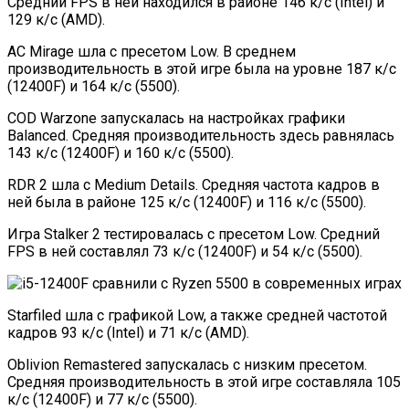
Средний FPS в ней находился в районе 146 к/с (Intel) и
129 к/с (AMD).
AC Mirage шла с пресетом Low. В среднем
производительность в этой игре была на уровне 187 к/с
(12400F) и 164 к/с (5500).
COD Warzone запускалась на настройках графики
Balanced. Средняя производительность здесь равнялась
143 к/с (12400F) и 160 к/с (5500).
RDR 2 шла с Medium Details. Средняя частота кадров в
ней была в районе 125 к/с (12400F) и 116 к/с (5500).
Игра Stalker 2 тестировалась с пресетом Low. Средний
FPS в ней составлял 73 к/с (12400F) и 54 к/с (5500).
Starfiled шла с графикой Low, а также средней частотой
кадров 93 к/с (Intel) и 71 к/с (AMD).
Oblivion Remastered запускалась с низким пресетом.
Средняя производительность в этой игре составляла 105
к/с (12400F) и 77 к/с (5500).