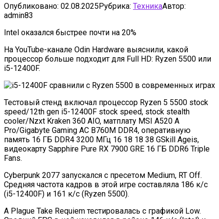
Опубликовано:
02.08.2025
Рубрика:
Техника
Автор:
admin83
Intel оказался быстрее почти на 20%
На YouTube-канале Odin Hardware выяснили, какой
процессор больше подходит для Full HD: Ryzen 5500 или
i5-12400F.
Тестовый стенд включал процессор Ryzen 5 5500 stock
speed/12th gen i5-12400F stock speed, stock stealth
cooler/Nzxt Kraken 360 AIO, матплату MSI А520 А
Pro/Gigabyte Gaming AC B760M DDR4, оперативную
память 16 ГБ DDR4 3200 МГц 16 18 18 38 GSkill Ageis,
видеокарту Sapphire Pure RX 7900 GRE 16 ГБ DDR6 Triple
Fans.
Cyberpunk 2077 запускался с пресетом Medium, RT Off.
Средняя частота кадров в этой игре составляла 186 к/с
(i5-12400F) и 161 к/с (Ryzen 5500).
A Plаgue Take Requiem тестировалась с графикой Low.