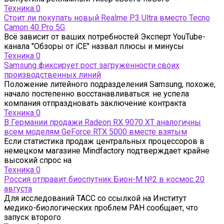
Техника
0
Стоит ли покупать новый Realme P3 Ultra вместо Tecno
Camon 40 Pro 5G
Всё зависит от ваших потребностей Эксперт YouTube-
канала "Обзоры от iCE" назвал плюсы и минусы
Техника
0
Samsung фиксирует рост загруженности своих
производственных линий
Положение литейного подразделения Samsung, похоже,
начало постепенно восстанавливаться: не успела
компания отпраздновать заключение контракта
Техника
0
В Германии продажи Radeon RX 9070 XT аналогичны
всем моделям GeForce RTX 5000 вместе взятым
Если статистика продаж центральных процессоров в
немецком магазине Mindfactory подтверждает крайне
высокий спрос на
Техника
0
Россия отправит биоспутник Бион-М №2 в космос 20
августа
Для исследований ТАСС со ссылкой на Институт
медико-биологических проблем РАН сообщает, что
запуск второго