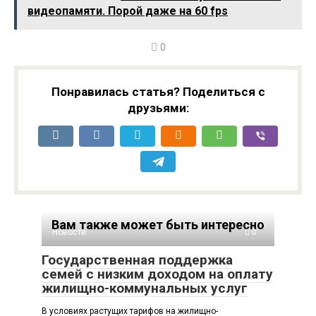
видеопамяти. Порой даже на 60 fps
ZQ27F320L с
VG34WQML5A на 250
кадровой частотой
Гц за $250
320 Гц
0
Понравилась статья? Поделиться с
друзьями:
Вам также может быть интересно
Новости
0
Государственная поддержка
семей с низким доходом на оплату
жилищно-коммунальных услуг
В условиях растущих тарифов на жилищно-