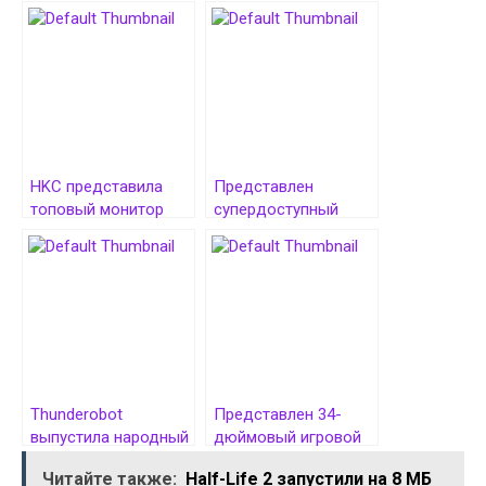
HKC представила
Представлен
топовый монитор
супердоступный
для геймеров
игровой монитор
ANT275PQ на 450 Гц
HKC V2719 за $80
за $700
Thunderobot
Представлен 34-
выпустила народный
дюймовый игровой
27-дюймовый
монитор ASUS TUF
Читайте также:
Half-Life 2 запустили на 8 МБ
игровой монитор
Gaming