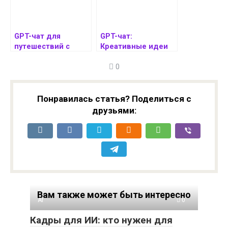
GPT-чат для
GPT-чат:
путешествий с
Креативные идеи
детьми:
для совместного
0
планирование,
досуга с супругом
советы и
рекомендации
Понравилась статья? Поделиться с
друзьями:
Вам также может быть интересно
AI
0
Кадры для ИИ: кто нужен для