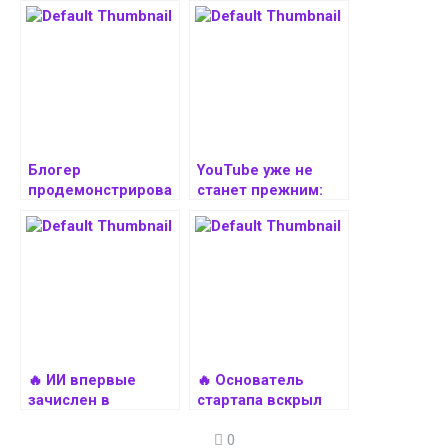
Блогер
YouTube уже не
продемонстрирова
станет прежним:
л игровой
Google встроит в
компьютер в виде
платформу
оружия Skullcrusher
нейросеть для
из DOOM: The Dark
создания видео
Ages
Veo 3
🔥 ИИ впервые
🔥 Основатель
зачислен в
стартапа вскрыл
университет —
себе ногу ради
0
будет учиться
теста своей же