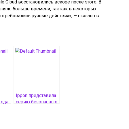
e Cloud восстановились вскоре после этого. В
аняло больше времени, так как в некоторых
потребовались ручные действия», — сказано в
Ippon представила
года
серию безопасных
 с
натриевых
источников
бесперебойного
питания