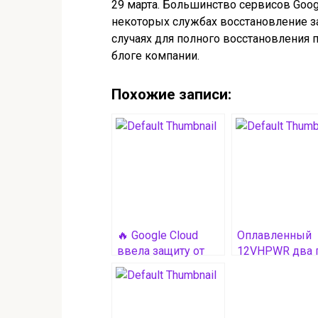
29 марта. Большинство сервисов Googl
некоторых службах восстановление з
случаях для полного восстановления 
блоге компании.
Похожие записи:
🔥 Google Cloud
Оплавленный
ввела защиту от
12VHPWR два 
квантовых атак
работал в паре
RTX 4090 без
каких-либо
проблем