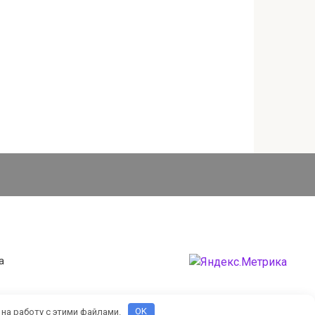
а
 на работу с этими файлами.
OK