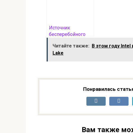
Источник
бесперебойного
питания (ИБП) для
Читайте также:
В этом году Inte
газовых котлов:
Lake
актуальность,
принципы
функционирования
и выбор
Понравилась стать
Вам также мо