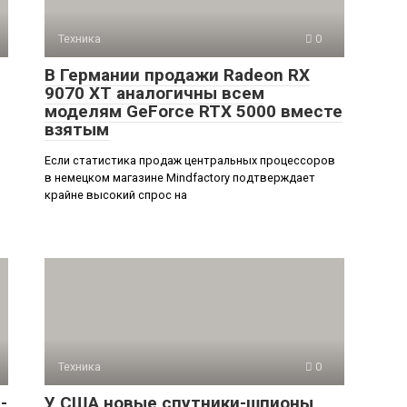
Техника
0
В Германии продажи Radeon RX
9070 XT аналогичны всем
моделям GeForce RTX 5000 вместе
взятым
Если статистика продаж центральных процессоров
в немецком магазине Mindfactory подтверждает
крайне высокий спрос на
Техника
0
-
У США новые спутники-шпионы