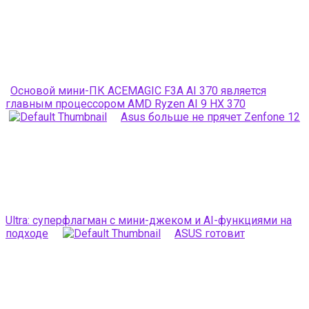
Основой мини-ПК ACEMAGIC F3A AI 370 является
главным процессором AMD Ryzen AI 9 HX 370
Asus больше не прячет Zenfone 12
Ultra: суперфлагман с мини-джеком и AI-функциями на
подходе
ASUS готовит