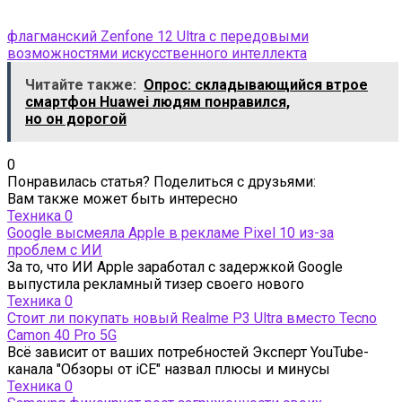
флагманский Zenfone 12 Ultra с передовыми
возможностями искусственного интеллекта
Читайте также:
Опрос: складывающийся втрое
смартфон Huawei людям понравился,
но он дорогой
0
Понравилась статья? Поделиться с друзьями:
Вам также может быть интересно
Техника
0
Google высмеяла Apple в рекламе Pixel 10 из-за
проблем с ИИ
За то, что ИИ Apple заработал с задержкой Google
выпустила рекламный тизер своего нового
Техника
0
Стоит ли покупать новый Realme P3 Ultra вместо Tecno
Camon 40 Pro 5G
Всё зависит от ваших потребностей Эксперт YouTube-
канала "Обзоры от iCE" назвал плюсы и минусы
Техника
0