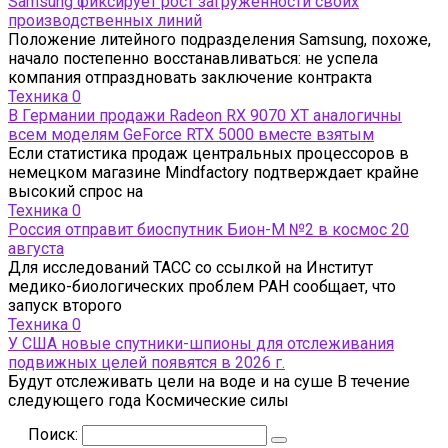
Samsung фиксирует рост загруженности своих
производственных линий
Положение литейного подразделения Samsung, похоже,
начало постепенно восстанавливаться: не успела
компания отпраздновать заключение контракта
Техника
0
В Германии продажи Radeon RX 9070 XT аналогичны
всем моделям GeForce RTX 5000 вместе взятым
Если статистика продаж центральных процессоров в
немецком магазине Mindfactory подтверждает крайне
высокий спрос на
Техника
0
Россия отправит биоспутник Бион-М №2 в космос 20
августа
Для исследований ТАСС со ссылкой на Институт
медико-биологических проблем РАН сообщает, что
запуск второго
Техника
0
У США новые спутники-шпионы для отслеживания
подвижных целей появятся в 2026 г.
Будут отслеживать цели на воде и на суше В течение
следующего года Космические силы
Поиск: