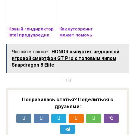
Новый гендиректор
Как аутсорсинг
Intel предупредил
может помочь
сотрудников о
вашему бизнесу
предстоящих
расти и
Читайте также:
HONOR выпустит недорогой
«трудных
развиваться
игровой смартфон GT Pro с топовым чипом
решениях»
Snapdragon 8 Elite
0
Понравилась статья? Поделиться с
друзьями: