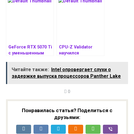
меньшую
вместо
производительност
положенных 96
ь
GeForce RTX 5070 Ti
CPU-Z Validator
с уменьшенным
научился
количеством ROP
определять
уступает
видеокарты RTX
Читайте также:
Intel опровергает слухи о
полноценной
5000 с
задержке выпуска процессоров Panther Lake
модели до 12%
уменьшенным
количеством ROP
0
Понравилась статья? Поделиться с
друзьями: