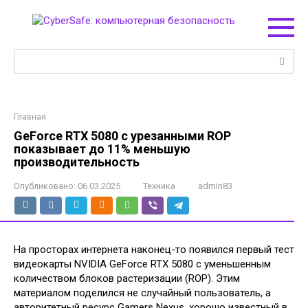
Перейти
к
контенту
Поиск:
Главная
GeForce RTX 5080 с урезанными ROP
показывает до 11% меньшую
производительность
Опубликовано:
06.03.2025
Техника
admin83
На просторах интернета наконец-то появился первый тест
видеокарты NVIDIA GeForce RTX 5080 с уменьшенным
количеством блоков растеризации (ROP). Этим
материалом поделился не случайный пользователь, а
авторитетный ресурс Gamers Nexus, хорошо известный в