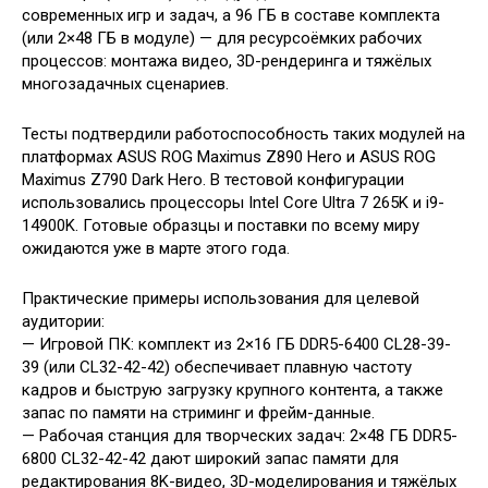
современных игр и задач, а 96 ГБ в составе комплекта
(или 2×48 ГБ в модуле) — для ресурсоёмких рабочих
процессов: монтажа видео, 3D-рендеринга и тяжёлых
многозадачных сценариев.
Тесты подтвердили работоспособность таких модулей на
платформах ASUS ROG Maximus Z890 Hero и ASUS ROG
Maximus Z790 Dark Hero. В тестовой конфигурации
использовались процессоры Intel Core Ultra 7 265K и i9-
14900K. Готовые образцы и поставки по всему миру
ожидаются уже в марте этого года.
Практические примеры использования для целевой
аудитории:
— Игровой ПК: комплект из 2×16 ГБ DDR5-6400 CL28-39-
39 (или CL32-42-42) обеспечивает плавную частоту
кадров и быструю загрузку крупного контента, а также
запас по памяти на стриминг и фрейм-данные.
— Рабочая станция для творческих задач: 2×48 ГБ DDR5-
6800 CL32-42-42 дают широкий запас памяти для
редактирования 8K-видео, 3D-моделирования и тяжёлых