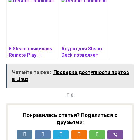
ROG Astral весит 3
ARC B570 и GeForce
кг
RTX 4060 сравнили
в 10 играх
В Steam появилась
Аддон для Steam
Remote Play —
Deck позволяет
возможность
активировать
играть в
генерацию кадров
Читайте также:
Проверка доступности портов
имеющиеся игры
от NVIDIA
в Linux
вдали от дома
0
Понравилась статья? Поделиться с
друзьями: