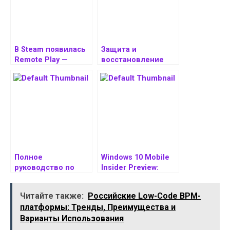
В Steam появилась
Защита и
Remote Play —
восстановление
возможность
данных в RStudio
играть в
имеющиеся игры
вдали от дома
Полное
Windows 10 Mobile
руководство по
Insider Preview:
созданию,
Инсталляция и
сохранению и
настройка
Читайте также:
Российские Low-Code BPM-
размещению
платформы: Тренды, Преимущества и
скриншотов
Варианты Использования