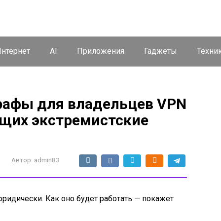
нтернет
AI
Приложения
Гаджеты
Техни
трафы для владельцев VPN
ущих экстремистские
Автор:
admin83
ридически. Как оно будет работать — покажет