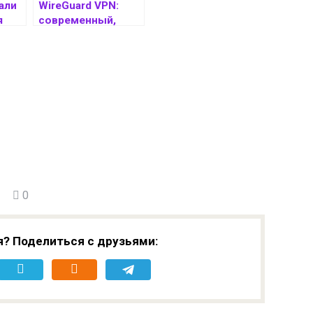
али
WireGuard VPN:
я
современный,
быстрый и
ем
безопасный VPN-
протокол
0
я? Поделиться с друзьями: