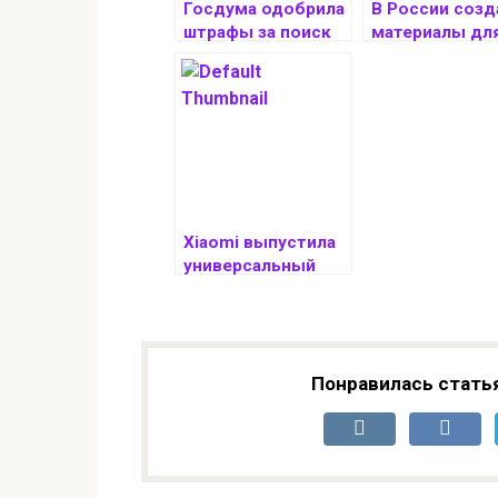
Госдума одобрила
В России созд
штрафы за поиск
материалы дл
запрещенных
борьбы
материалов и
с обледенени
рекламу VPN
космических
аппаратов
Xiaomi выпустила
универсальный
USB-хаб на 10
портов. Мастхэв
для владельцев
ноутбуков
Понравилась стать