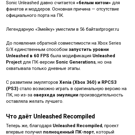
Sonic Unleashed давно считается
«белым китом»
для
фанатов и моддеров. Основная причина — отсутствие
официального порта на ПК.
Легендарную «Змейку» уместили в 56 байтахtproger.ru
До появления обратной совместимости на Xbox Series
S/X единственным способом
запустить уровни
Unleashed в 60 FPS
была модификация
Unleashed
Project
для ПК-версии
Sonic Generations
, но она
охватывала только дневные этапы.
С развитием эмуляторов
Xenia (Xbox 360) и RPCS3
(PS3)
стало возможно играть в оригинальную версию на
ПК, но из-за
оверхеда эмуляции
производительность
оставляла желать лучшего.
Что даёт Unleashed Recompiled
Теперь же, благодаря
Unleashed Recompiled
, проект
впервые получил
полноценный ПК-порт
, который