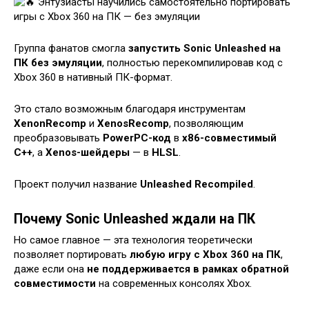
Группа фанатов смогла
запустить Sonic Unleashed на
ПК без эмуляции
, полностью перекомпилировав код с
Xbox 360 в нативный ПК-формат.
Это стало возможным благодаря инструментам
XenonRecomp
и
XenosRecomp
, позволяющим
преобразовывать
PowerPC-код
в
x86-совместимый
C++
, а
Xenos-шейдеры
— в
HLSL
.
Проект получил название
Unleashed Recompiled
.
Почему Sonic Unleashed ждали на ПК
Но самое главное — эта технология теоретически
позволяет портировать
любую игру с Xbox 360 на ПК
,
даже если она
не поддерживается в рамках обратной
совместимости
на современных консолях Xbox.