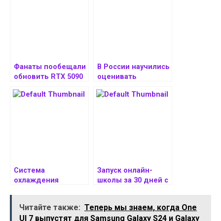
Фанаты пообещали
В России научились
обновить RTX 5090
оценивать
за счёт быстрой
качество занятий
памяти
юных футболистов
с помощью ИИ
Система
Запуск онлайн-
охлаждения
школы за 30 дней с
IceGiant Titan 360 с
360 Media
термосифоном
Читайте также:
Теперь мы знаем, когда One
оценена в $420
UI 7 выпустят для Samsung Galaxy S24 и Galaxy