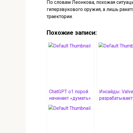
По словам Леонкова, похожая ситуаци
гиперзвукового оружия, а лишь ракет
траектории.
Похожие записи:
ChatGPT o1 порой
Инсайды: Valv
начинает «думать»
разрабатывает
на китайском,
домашнюю
несмотря на язык
версию Steam 
запроса
на базе AMD R
4