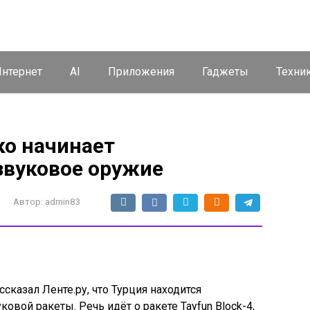
нтернет
AI
Приложения
Гаджеты
Техни
ко начинает
звуковое оружие
Автор:
admin83
казал Ленте.ру, что Турция находится
овой ракеты. Речь идёт о ракете Tayfun Block-4,