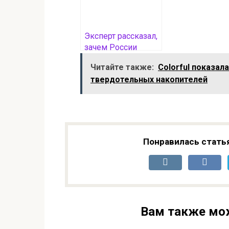
Эксперт рассказал,
зачем России
военные базы в
Читайте также:
Colorful показал
Сирии после
твердотельных накопителей
свержения режима
Асада
Понравилась стать
Вам также мо