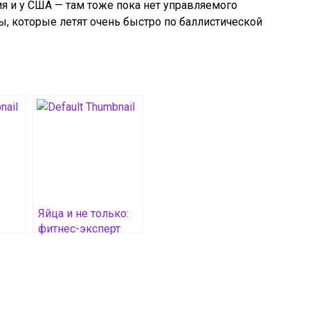
я и у США — там тоже пока нет управляемого
ы, которые летят очень быстро по баллистической
e
Яйца и не только:
фитнес-эксперт
назвала продукты,
Deck
которые сжигают
DNA
жир на животе