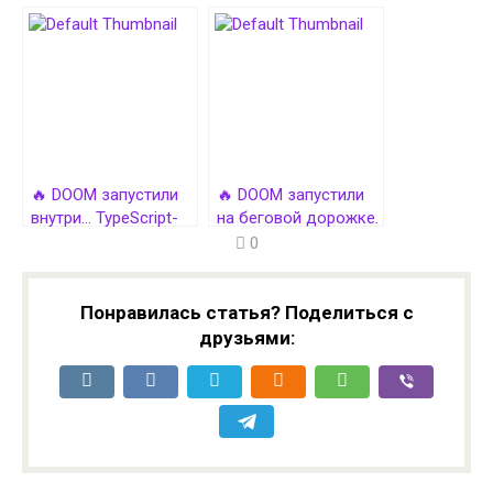
через Microsoft Word
внутри Apple-
переходника
с Lightning на HDMI
🔥 DOOM запустили
🔥 DOOM запустили
внутри… TypeScript-
на беговой дорожке.
компилятора. Да, это
И это прекрасно
0
реально
Понравилась статья? Поделиться с
друзьями: