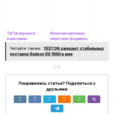
потери веса
и благополучию
TikTok вернулся
Японские магазины
в магазины
перестали продавать
приложений Apple
RTX 5090 и RTX 5080
Читайте также:
YESTON ожидает стабильных
и Google в США
туристам
поставок Radeon RX 9000 в мае
0
Понравилась статья? Поделиться с
друзьями: