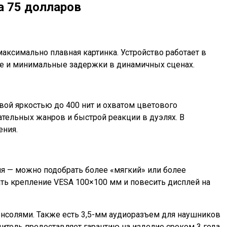
а 75 долларов
максимально плавная картинка. Устройство работает в
ние и минимальные задержки в динамичных сценах.
вой яркостью до 400 нит и охватом цветового
ательных жанров и быстрой реакции в дуэлях. В
ения.
я — можно подобрать более «мягкий» или более
ать крепление VESA 100×100 мм и повесить дисплей на
онсолями. Также есть 3,5-мм аудиоразъем для наушников
итель предоставляет гарантию на изделие сроком 3 года.