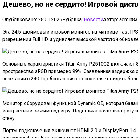
Дёшево, но не сердито! Игровой дисп
Опубликовано:
28.01.2025
Рубрика:
Новости
Автор:
admin83
Эта 24,5-дюймовый игровой монитор на матрице Fast IPS 
разрешении Full HD и удивляет высокой частотой обновл
Основные характеристики Titan Army P2510G2 включают 8
пространства sRGB примерно 99%. Заявленная задержка о
сочетании с 240 Гц обновления это позволяет видеть бо
Монитор оборудован функцией Dynamic OD, которая бала
контрастный режим под игру. Подставка позволяет регул
стену.
Порты подключения включают HDMI 2.0 и DisplayPort 1.4
или микрофона. В продаже монитор оценивается вокруг 5