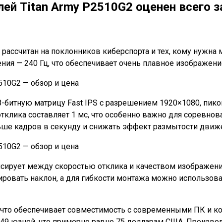
лей Titan Army P2510G2 оценен всего з
рассчитан на поклонников киберспорта и тех, кому нужна 
ения — 240 Гц, что обеспечивает очень плавное изображе
-битную матрицу Fast IPS с разрешением 1920×1080, пико
тклика составляет 1 мс, что особенно важно для соревнов
льше кадров в секунду и снижать эффект размытости движ
нсирует между скоростью отклика и качеством изображени
ировать наклон, а для гибкости монтажа можно использов
, что обеспечивает совместимость с современными ПК и к
49 юаней, что примерно равно 75 долларам США. Производ