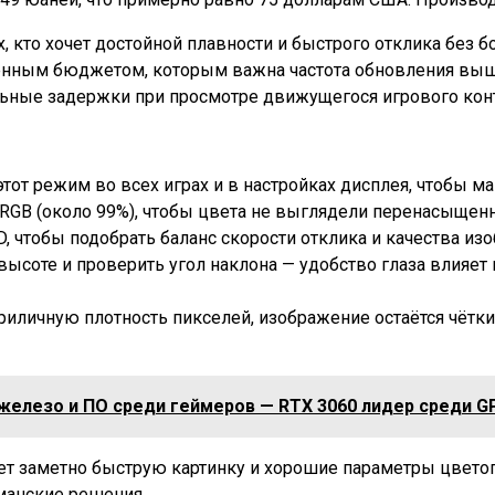
, кто хочет достойной плавности и быстрого отклика без 
енным бюджетом, которым важна частота обновления выше
ьные задержки при просмотре движущегося игрового конт
этот режим во всех играх и в настройках дисплея, чтобы
sRGB (около 99%), чтобы цвета не выглядели перенасыще
 чтобы подобрать баланс скорости отклика и качества из
ысоте и проверить угол наклона — удобство глаза влияет 
риличную плотность пикселей, изображение остаётся чётки
 железо и ПО среди геймеров — RTX 3060 лидер среди G
яет заметно быструю картинку и хорошие параметры цвето
гманские решения.