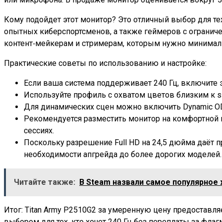
Кому подойдет этот монитор? Это отличный выбор для тех
опытных киберспортсменов, а также геймеров с огранич
контент‑мейкерам и стримерам, которым нужно минимал
Практические советы по использованию и настройке:
Если ваша система поддерживает 240 Гц, включите 
Используйте профиль с охватом цветов близким к 
Для динамических сцен можно включить Dynamic OD,
Рекомендуется разместить монитор на комфортной в
сессиях.
Поскольку разрешение Full HD на 24,5 дюйма даёт п
необходимости апгрейда до более дорогих моделей.
Читайте также:
В Steam назвали самое популярное
Итог: Titan Army P2510G2 за умеренную цену предоставл
выбором для тех, кто хочет 240 Гц без переплаты за фла