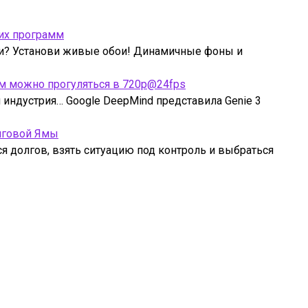
их программ
ми? Установи живые обои! Динамичные фоны и
рым можно прогуляться в 720p@24fps
индустрия… Google DeepMind представила Genie 3
лговой Ямы
ся долгов, взять ситуацию под контроль и выбраться