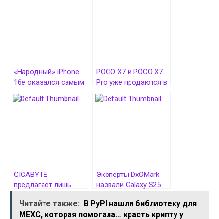
«Народный» iPhone
POCO X7 и POCO X7
16e оказался самым
Pro уже продаются в
автономным iPhone c
России — от 30 990
6,1-дюймовым
рублей
экраном в истории
GIGABYTE
Эксперты DxOMark
предлагает лишь
назвали Galaxy S25
одну GeForce RTX
Ultra смартфоном с
Читайте также:
В PyPI нашли библиотеку для
5080 по
лучшим экраном на
MEXC, которая помогала… красть крипту у
рекомендованной
рынке