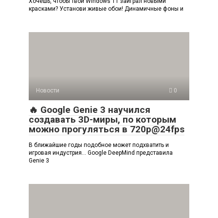
Хочешь, чтобы твой Windows 11 заиграл новыми
красками? Установи живые обои! Динамичные фоны и
Новости
0
🔥 Google Genie 3 научился
создавать 3D-миры, по которым
можно прогуляться в 720p@24fps
В ближайшие годы подобное может подхватить и
игровая индустрия… Google DeepMind представила
Genie 3