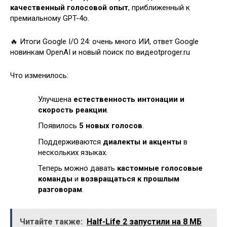
качественный голосовой опыт
, приближенный к
премиальному GPT-4o.
🔥 Итоги Google I/O 24: очень много ИИ, ответ Google
новинкам OpenAI и новый поиск по видеоtproger.ru
Что изменилось:
Улучшена
естественность интонации и
скорость реакции
.
Появилось
5 новых голосов
.
Поддерживаются
диалекты и акценты
в
нескольких языках.
Теперь можно давать
кастомные голосовые
команды
и
возвращаться к прошлым
разговорам
.
Читайте также:
Half-Life 2 запустили на 8 МБ