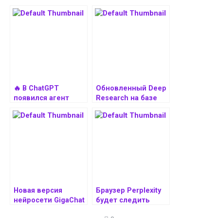
🔥 В ChatGPT
Обновленный Deep
появился агент
Research на базе
глубокого
Gemini 2.5 Pro
исследования для
обошел ChatGPT по
поэтапного
качеству аналитики
изучения
масштабных тем
Новая версия
Браузер Perplexity
нейросети GigaChat
будет следить
2.0 стала бесплатно
вообще за всем,