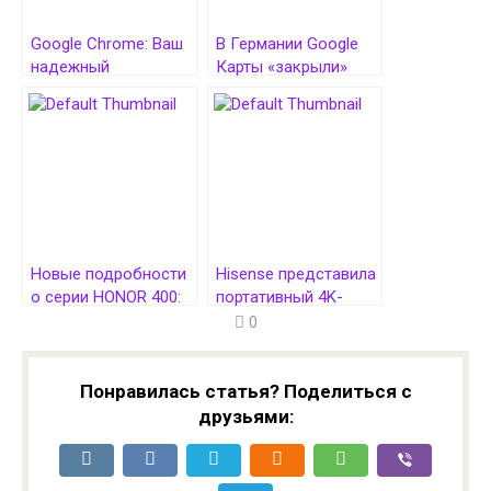
Google Chrome: Ваш
В Германии Google
надежный
Карты «закрыли»
компаньон в мире
автомагистрали: на
интернет-серфинга
дорогах наступил
хаос
Новые подробности
Hisense представила
о серии HONOR 400:
портативный 4K-
Snapdragon 7 Gen 4,
лазерный проектор с
0
изогнутые дисплеи и
зумом и игровым
окно релиза
режимом 240 Гц
Понравилась статья? Поделиться с
друзьями: