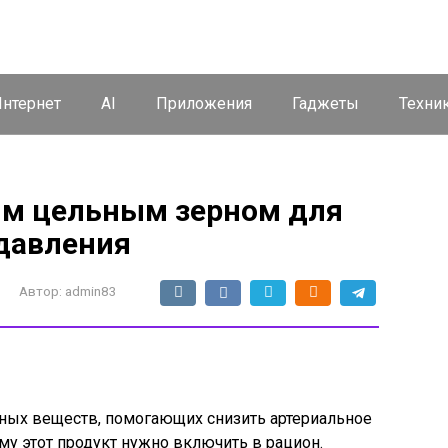
нтернет
AI
Приложения
Гаджеты
Техни
им цельным зерном для
давления
Автор:
admin83
ных веществ, помогающих снизить артериальное
му этот продукт нужно включить в рацион.