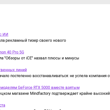
 с ИИ
тила рекламный тизер своего нового
mon 40 Pro 5G
ла "Обзоры от iCE" назвал плюсы и минусы
твенных линий
чало постепенно восстанавливаться: не успела компания 
 моделям GeForce RTX 5000 вместе взятым
ецком магазине Mindfactory подтверждает крайне высокий
ста