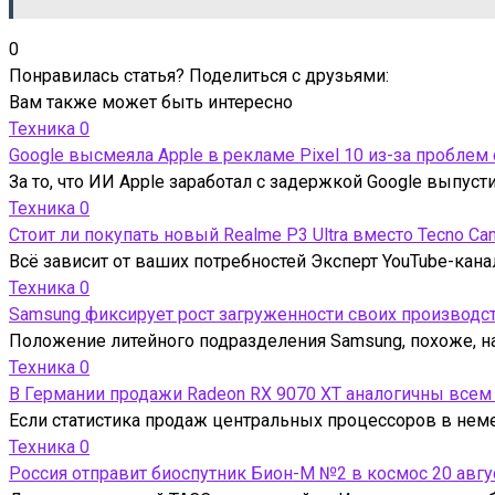
0
Понравилась статья? Поделиться с друзьями:
Вам также может быть интересно
Техника
0
Google высмеяла Apple в рекламе Pixel 10 из-за проблем
За то, что ИИ Apple заработал с задержкой Google выпус
Техника
0
Стоит ли покупать новый Realme P3 Ultra вместо Tecno Ca
Всё зависит от ваших потребностей Эксперт YouTube-кана
Техника
0
Samsung фиксирует рост загруженности своих производс
Положение литейного подразделения Samsung, похоже, на
Техника
0
В Германии продажи Radeon RX 9070 XT аналогичны всем
Если статистика продаж центральных процессоров в нем
Техника
0
Россия отправит биоспутник Бион-М №2 в космос 20 авгу