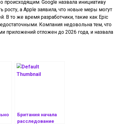
 происходящим. Google назвала инициативу
 росту, а Apple заявила, что новые меры могут
. В то же время разработчики, такие как Epic
недостаточными. Компания недовольна тем, что
и приложений отложен до 2026 года, и назвала
льно
Британия начала
расследование
 в
против TikTok
и Reddit из-за