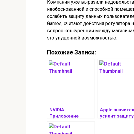
Компании уже выразили недовольство
необоснованной и способной помешать
ослабить защиту данных пользователей
Games, считают действия регулятора 
вопрос конкуренции между магазинам
это упущенной возможностью.
Похожие Записи:
NVIDIA
Apple значите
Приложение
усилит защиту
обновилось до
буфера обмена
версии 11.0.2.308,
macOS 16