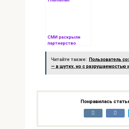
получив
расширенный
контроль над
дисплеями
СМИ раскрыли
партнерство
Google с
израильскими
Читайте также:
Пользователь со
военными над ИИ
— в шутку, но с разрушаемостью 
Понравилась стать