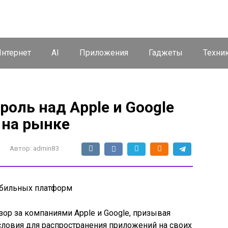
нтернет
AI
Приложения
Гаджеты
Техни
роль над Apple и Google
 на рынке
Автор:
admin83
мобильных платформ
зор за компаниями Apple и Google, призывая
словия для распространения приложений на своих