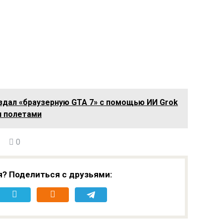
сбора данных
детей
здал «браузерную GTA 7» с помощью ИИ Grok
и полетами
0
я? Поделиться с друзьями: