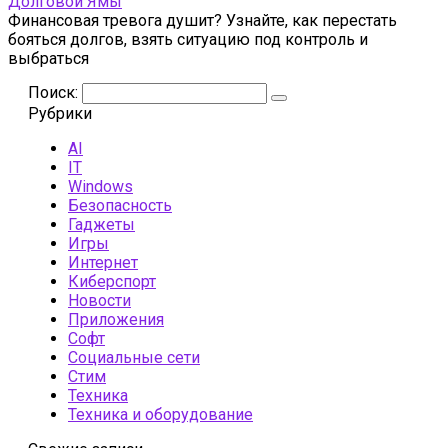
Долговой Ямы
Финансовая тревога душит? Узнайте, как перестать
бояться долгов, взять ситуацию под контроль и
выбраться
Поиск:
Рубрики
AI
IT
Windows
Безопасность
Гаджеты
Игры
Интернет
Киберспорт
Новости
Приложения
Софт
Социальные сети
Стим
Техника
Техника и оборудование