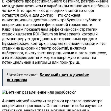
В контексте профессионального беттинга, разграничение
между развлечением и заработком становится особенно
четким. В то время как для одних ставки на спорт
остаются хобби, для других – это сложная
инвестиционная деятельность, требующая глубокого
спортивного анализа и финансовой грамотности.
Ключевым показателем эффективности стратегий
ставок является ROI (Return on Investment), который
демонстрирует доходность от вложенных средств.
Букмекерские конторы, предлагая онлайн ставки и live
ставки на широкий спектр событий, включая
киберспорт, выступают посредниками в этом процессе,
а их коэффициенты и маржа напрямую влияют на
потенциальный выигрыш или проигрыш.
Читайте также:
Бежевый цвет в дизайне
интерьера
Анализ матчей выходит за рамки простого просмотра
спортивных прогнозов. Он включает в себя изучение
статистики, анализ травм, мотивации команд и