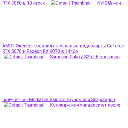
RTX 3050 в 10 играх
NVIDIA или
AMD? Эксперт сравнил актуальные видеокарты GeForce
RTX 5070 и Radeon RX 9070 в 1440p
Samsung Galaxy S25 FE внезапно
получит чип MediaTek вместо Exynos или Snapdragon
Колледж или университет после