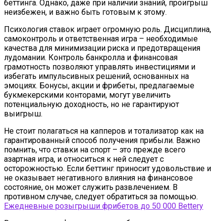
беттинга. Однако, даже при наличии знаний, проигрыш
неизбежен, и важно быть готовым к этому.
Психология ставок играет огромную роль. Дисциплина,
самоконтроль и ответственная игра – необходимые
качества для минимизации риска и предотвращения
лудомании. Контроль банкролла и финансовая
грамотность позволяют управлять инвестициями и
избегать импульсивных решений, основанных на
эмоциях. Бонусы, акции и фрибеты, предлагаемые
букмекерскими конторами, могут увеличить
потенциальную доходность, но не гарантируют
выигрыш.
Не стоит полагаться на капперов и тотализатор как на
гарантированный способ получения прибыли. Важно
помнить, что ставки на спорт – это прежде всего
азартная игра, и относиться к ней следует с
осторожностью. Если беттинг приносит удовольствие и
не оказывает негативного влияния на финансовое
состояние, он может служить развлечением. В
противном случае, следует обратиться за помощью.
Ежедневные розыгрыши фрибетов до 50 000 Bettery