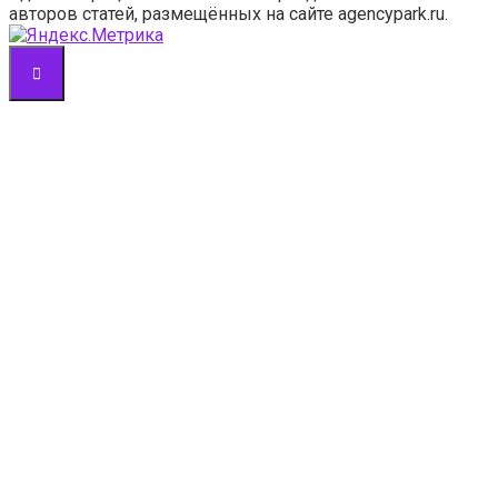
авторов статей, размещённых на сайте agencypark.ru.