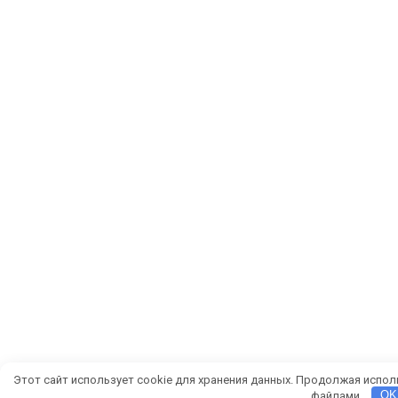
Этот сайт использует cookie для хранения данных. Продолжая исполь
файлами.
OK