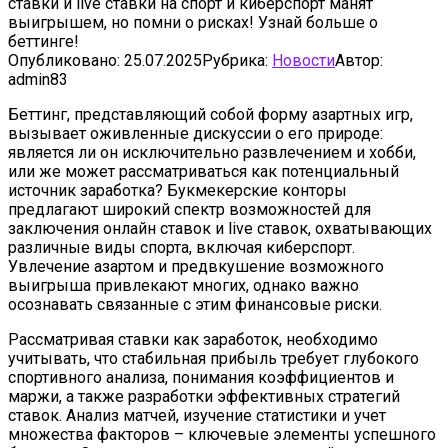
ставки и live ставки на спорт и киберспорт манят
выигрышем, но помни о рисках! Узнай больше о
беттинге!
Опубликовано:
25.07.2025
Рубрика:
Новости
Автор:
admin83
Беттинг, представляющий собой форму азартных игр,
вызывает оживленные дискуссии о его природе:
является ли он исключительно развлечением и хобби,
или же может рассматриваться как потенциальный
источник заработка? Букмекерские конторы
предлагают широкий спектр возможностей для
заключения онлайн ставок и live ставок, охватывающих
различные виды спорта, включая киберспорт.
Увлечение азартом и предвкушение возможного
выигрыша привлекают многих, однако важно
осознавать связанные с этим финансовые риски.
Рассматривая ставки как заработок, необходимо
учитывать, что стабильная прибыль требует глубокого
спортивного анализа, понимания коэффициентов и
маржи, а также разработки эффективных стратегий
ставок. Анализ матчей, изучение статистики и учет
множества факторов – ключевые элементы успешного