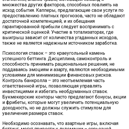
множества других факторов, способных повлиять на
исход события. Капперы, предлагающие свои услуги по
предоставлению платных прогнозов, часто не обладают
достаточной компетенцией, и их обещания
гарантированной прибыли следует воспринимать с
критической оценкой. Участие в тотализаторах, где
выигрыш зависит от количества угаданных исходов,
также не является надежным источником заработка.
Психология ставок – это краеугольный камень
успешного беттинга. Дисциплина, самоконтроль и
способность принимать рациональные решения, не
поддаваясь эмоциям и азарту, являются необходимыми
условиями для минимизации финансовых рисков.
Контроль банкролла – это неотъемлемая часть
ответственной игры, позволяющая управлять
инвестициями и избегать необдуманных ставок.
Букмекерские конторы часто предлагают бонусы, акции
и фрибеты, которые могут увеличить потенциальную
доходность, но не должны служить стимулом для
увеличения размера ставок.
Необходимо осознавать, что азартные игры, включая
беттинг, могут привести к лудомании – серьезной