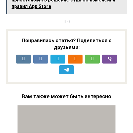
объём мозга
уровень сахара в
правил App Store
крови
0
Понравилась статья? Поделиться с
друзьями:
Вам также может быть интересно