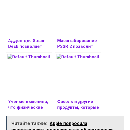
Аддон для Steam
Масштабирование
Deck позволяет
PSSR 2 позволит
активировать
PS5 Pro работать с
генерацию кадров
разрешением 8K и
от NVIDIA
60 FPS
Учёные выяснили,
Фасоль и другие
что физические
продукты, которые
упражнения
помогут
помогают
поддерживать
Читайте также:
Apple попросила
поддерживать
стабильный
приостановить решение суда об изменении