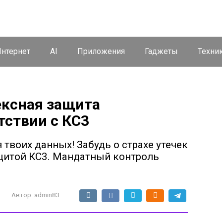
нтернет
AI
Приложения
Гаджеты
Техни
лексная защита
тствии с КС3
я твоих данных! Забудь о страхе утечек
щитой КС3. Мандатный контроль
Автор:
admin83