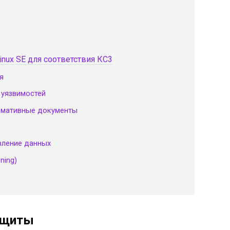
nux SE для соответствия КС3
я
 уязвимостей
ормативные документы
вление данных
ning)
ащиты