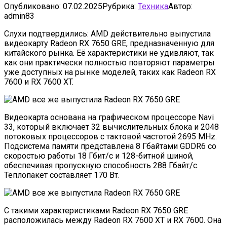
Опубликовано:
07.02.2025
Рубрика:
Техника
Автор:
admin83
Слухи подтвердились: AMD действительно выпустила
видеокарту Radeon RX 7650 GRE, предназначенную для
китайского рынка. Её характеристики не удивляют, так
как они практически полностью повторяют параметры
уже доступных на рынке моделей, таких как Radeon RX
7600 и RX 7600 XT.
Видеокарта основана на графическом процессоре Navi
33, который включает 32 вычислительных блока и 2048
потоковых процессоров с тактовой частотой 2695 MHz.
Подсистема памяти представлена 8 Гбайтами GDDR6 со
скоростью работы 18 Гбит/с и 128-битной шиной,
обеспечивая пропускную способность 288 Гбайт/с.
Теплопакет составляет 170 Вт.
С такими характеристиками Radeon RX 7650 GRE
расположилась между Radeon RX 7600 XT и RX 7600. Она